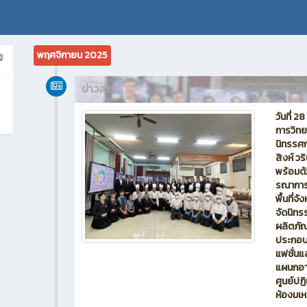
พฤศจิกายน 2025
ข่าวสาร
วันที่ 
การวิทย
นิทรรศก
สิงห์ ว
พร้อมด
รณาการ
พื้นที่จ
จัดนิท
ผลิตภัณฑ
ประกอบ
แฟชั่น
แผนกอา
ศูนย์ปฏ
ห้องมเห