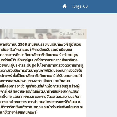
เข้าสู่ระบบ
8 เดือน ที่ผ่านมา
28 พฤศจิกายน 2568 นานยอนรรฆ ชนาธินาถพงศ์ ผู้อำนวย
าลัยอาชีวศึกษาแพร่ ให้การต้อนรับและนำเยี่ยมชม
ารทางการศึกษา วิทยาลัยอาชีวศึกษาแพร่ แก่ นายบุญ
รินทร์รักษ์ ที่ปรึกษารัฐมนตรีว่าการกระทรวงศึกษาธิการ
้วยคณะผู้บริหารระดับสูง ในโอกาสการตรวจติดตามการบู
ความร่วมมือการพัฒนาคุณภาพชีวิตของคนทุกช่วงวัยใน
ังหวัดแพร่ ทั้งนี้วิทยาลัยอาชีวศึกษาแพร่ ได้รับมอบหมายให้
รรศการแสดงผลงานของสถานศึกษา และนำเสนอ
์โครงการอาชีวะคุกกี้แอนด์เค้กเพื่อการเรียนรู้ สร้างผู้
การใหม่ ผลงานผลิตภัณฑ์พัฒนาผ้าหม้อห้อมจากแผนก
และสิ่งทอ แผนกคหกรรม และการจัดแสดงผลงานนร/นศ
หารและโภชนาการ การนำเสนอโครงการแพร่ดีเอ็นเอ ณ
ิบัติการวิชาชีพแก้วกาสะลอง และเข้าร่วมรับฟังนโยบาย ณ
สักข์ วิทยาลัยเทคนิคแพร่