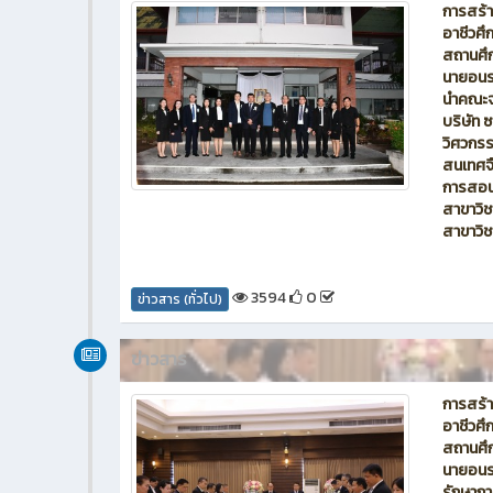
การสร้
อาชีวศ
สถานศึก
นายอนรร
นำคณะจา
บริษัท ซ
วิศวกรร
สนเทศจื
การสอน
สาขาวิ
สาขาวิ
3594
0
ข่าวสาร (ทั่วไป)
ข่าวสาร
การสร้
อาชีวศ
สถานศึก
นายอนรร
รักษากา