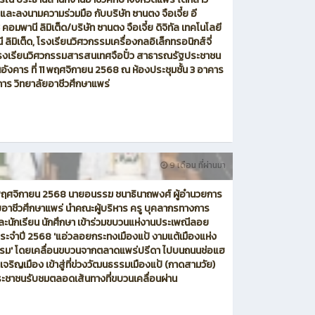
 และลงนามความร่วมมือ กับบริษัท ซานตง จือเจี๋ย อี
คอมพานี ลิมิเต็ด/บริษัท ซานตง จือเจี๋ย ดิจิทัล เทคโนโลยี
 ลิมิเต็ด, โรงเรียนวิศวกรรมเครื่องกลอิเล็กทรอนิกส์จี่
โรงเรียนวิศวกรรมสารสนเทศจือปั๋ว สาธารณรัฐประชาชน
ันอังคาร ที่ 11 พฤศจิกายน 2568 ณ ห้องประชุมชั้น 3 อาคาร
การ วิทยาลัยอาชีวศึกษาแพร่
9 เดือน ที่ผ่านมา
5 พฤศจิกายน 2568 นายอนรรฆ ชนาธินาถพงศ์ ผู้อำนวยการ
ยอาชีวศึกษาแพร่ นำคณะผู้บริหาร ครู บุคลากรทางการ
ละนักเรียน นักศึกษา เข้าร่วมขบวนแห่งานประเพณีลอย
ะจำปี 2568 'แอ่วลอยกระทงเมืองแป้ งามแต้เมืองแห่ง
รม' โดยเคลื่อนขบวนจากตลาดแพร่ปรีดา ไปบนถนนช่อแฮ
จริญเมือง เข้าสู่ที่ข่วงวัฒนธรรมเมืองแป้ (กาดสามวัย)
ะชาชนรับชมตลอดเส้นทางที่ขบวนเคลื่อนผ่าน