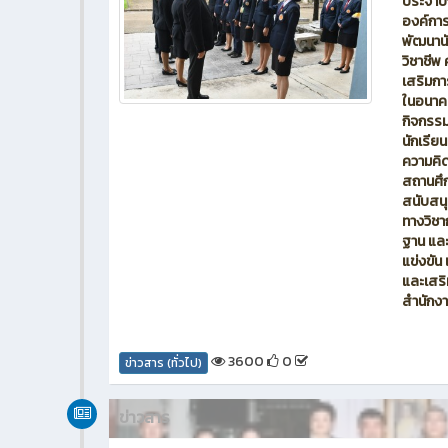
ประจำป
องค์การ
พัฒนานั
วิชาชีพ
เสริมกา
ในอนาคต
กิจกรรม
นักเรีย
ความคิด
สถานศึก
สนับสน
ทางวิชา
ฐาน แล
แข่งขัน
และเสริ
สำนักงา
3600
0
ข่าวสาร (ทั่วไป)
ข่าวสาร