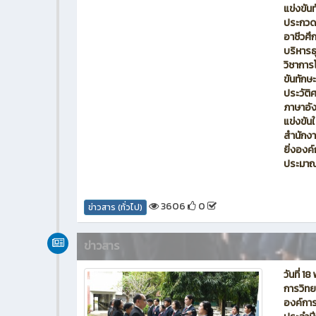
แข่งขัน
ประกวด 
อาชีวศึ
บริหาร
วิชาการ
ขันทักษ
ประวัต
ภาษาอัง
แข่งขัน
สำนักงา
ยิ่งองค
ประมาณใ
3606
0
ข่าวสาร (ทั่วไป)
ข่าวสาร
วันที่ 
การวิทย
องค์การ