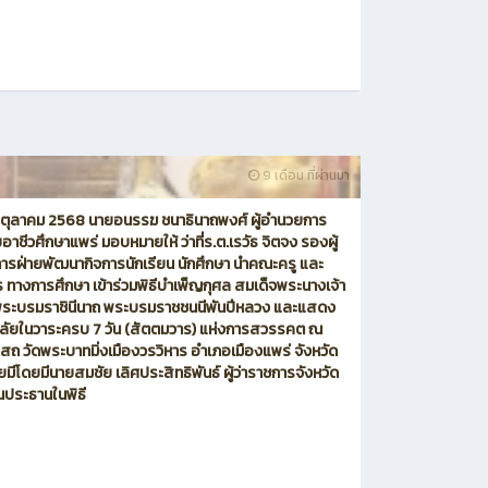
9 เดือน ที่ผ่านมา
30 ตุลาคม 2568 นายอนรรฆ ชนาธินาถพงศ์ ผู้อำนวยการ
ยอาชีวศึกษาแพร่ มอบหมายให้ ว่าที่ร.ต.เรวัธ จิตจง รองผู้
รฝ่ายพัฒนากิจการนักเรียน นักศึกษา นำคณะครู และ
 ทางการศึกษา เข้าร่วมพิธีบำเพ็ญกุศล สมเด็จพระนางเจ้า
ิ์ พระบรมราชินีนาถ พระบรมราชชนนีพันปีหลวง และแสดง
ลัยในวาระครบ 7 วัน (สัตตมวาร) แห่งการสวรรคต ณ
สถ วัดพระบาทมิ่งเมืองวรวิหาร อำเภอเมืองแพร่ จังหวัด
ยมีโดยมีนายสมชัย เลิศประสิทธิพันธ์ ผู้ว่าราชการจังหวัด
็นประธานในพิธี