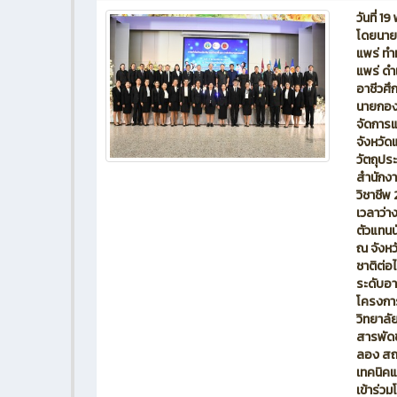
วันที่ 
โดยนายอ
แพร่ ทำ
แพร่ ดำ
อาชีวศึ
นายกองค
จัดการแ
จังหวัด
วัตถุประ
สำนักงา
วิชาชีพ 
เวลาว่าง
ตัวแทนน
ณ จังหว
ชาติต่อ
ระดับอาช
โครงการ
วิทยาลั
สารพัดช
ลอง สถาน
เทคนิคแ
เข้าร่ว