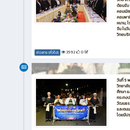
ต้อนรับ
คอมเมิซ 
คอมพานี
หนาน, 
จีน ในว
วิทยบริ
3592
0
ข่าวสาร (ทั่วไป)
ข่าวสาร
วันที่ 
วิทยาลั
ศึกษา แ
กระทงปร
วัฒนธร
และถนนเ
โดยมีปร