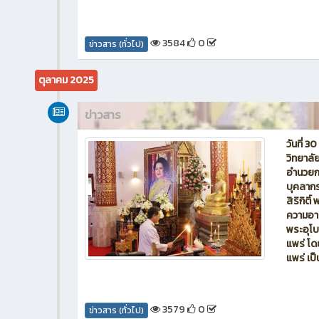
3584
0
ข่าวสาร (ทั่วไป)
ตุลาคม 2025
ข่าวสาร
วันที่ 
วิทยาลั
อำนวยกา
บุคลากร
สิริกิต
ความอา
พระอุโบ
แพร่ โด
แพร่ เป
3579
0
ข่าวสาร (ทั่วไป)