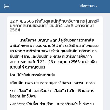
เลือกภาษา
22 ก.ค. 2565 กำกับดูแลนักศึกษาวิชาทหาร ในการ
ฝึกภาคสนามของ​นศท.ชั้นปีที่4 และ 5 ปีการศึกษา​
2564
นายโอภาส​ ปัญญาพฤกษ์​ ผู้อำนวยการวิทยาลัย
อาชีวศึกษาแพร่​ มอบหมายให้​ ว่าที่ร.ต.อิทธิพล​ เทือกธรรม
มา​ ผกท.ว.อาชีวศึกษาแพร่​ กำกับดูแลนักศึกษาวิชาทหาร
ชั้นปีที่ 4 ชายและชั้นนปีที่ 5 หญิง​ ที่เข้ารับการฝึกภาค
สนาม​ ระหว่างวันที่​ 22​ - 26 กรกฎาคม​ 2565 ณ​ ค่ายฝึก
เขาชนไก่​ จ.กาญจนบุรี​
โดยมีหัวข้อในการฝึกอาทิเช่น
•ทัศนศึกษาพระบรมราชาอนุสาวรีย์พระนเรศวรมหาราช
• การป้องกันโรคลมร้อน การป้องกัน โควิด-19 และการ
ป้องกันสัตว์มีพิษ
• สาธิตการใช้เลื่อนช่วยชีวิต และการข้ามลำน้ำเร่งด่วน