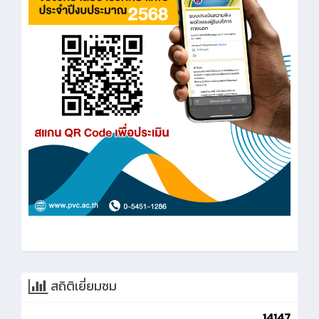
สถิติเยี่ยมชม
14147