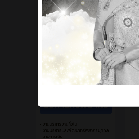
- ดิจิทัลกราฟิก
- เทคโนโลยีธุรกิจดิจิทัล
- เทคโนโลยีสารสนเทศ
- เทคโนโลยีแฟชั่นและเครื่องแต่งกาย
- วิจิตรศิลป์
- อาหารและโภชนาการ
- การจัดการสำนักงานดิจิทัล
- การบริหารงานคหกรรมศาสตร์
- การโรงแรม
- การจัดการโลจิสติกส์
- สาขาวิชาการท่องเที่ยว
- แผนกวิชาสามัญสัมพันธ์
- งานบริหารงานทั่วไป
- งานบริหารและพัฒนาทรัพยากรบุคคล
- งานการเงิน