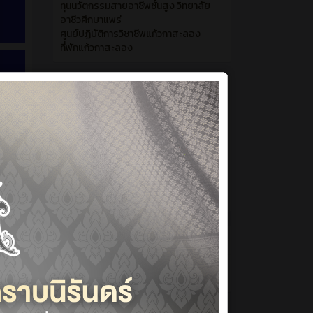
ทุนนวัตกรรมสายอาชีพชั้นสูง วิทยาลัย
อาชีวศึกษาแพร่
ศูนย์ปฏิบัติการวิชาชีพแก้วกาสะลอง
ที่พักแก้วกาสะลอง
StatisticCounter
1410997