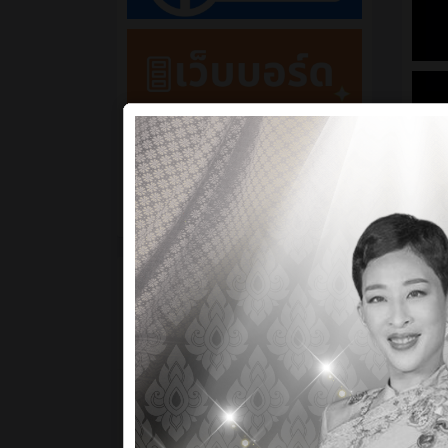
- การตลาด
- การบัญชี
- คหกรรมศาสตร์